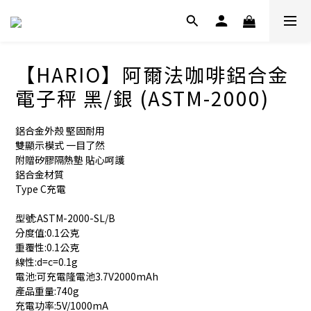
【HARIO】阿爾法咖啡鋁合金
電子秤 黑/銀 (ASTM-2000)
鋁合金外殼 堅固耐用
雙顯示模式 一目了然
附贈矽膠隔熱墊 貼心呵護
鋁合金材質
Type C充電
型號:ASTM-2000-SL/B
分度值:0.1公克
重覆性:0.1公克
線性:d=c=0.1g
電池:可充電隆電池3.7V2000mAh
產品重量:740g
充電功率:5V/1000mA